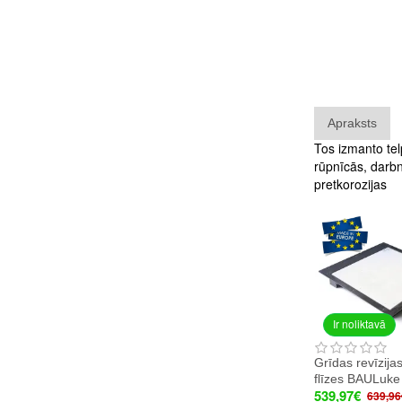
Apraksts
Tos izmanto tel
rūpnīcās, darbn
pretkorozijas
Ir noliktavā
Grīdas revīzija
flīzes BAULuk
539,97€
639,96