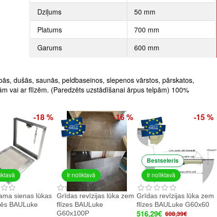
Dziļums
50 mm
Platums
700 mm
Garums
600 mm
bās, dušās, saunās, peldbaseinos, slepenos vārstos, pārskatos,
ētām vai ar flīzēm. (Paredzēts uzstādīšanai ārpus telpām) 100%
-18 %
-16 %
-15 %
Bestseleris
liktavā
Ir noliktavā
Ir noliktavā
ma sienas lūkas
Grīdas revīzijas lūka zem
Grīdas revīzijas lūka zem
īzēs BAULuke
flīzes BAULuke
flīzes BAULuke G60x60
516,29€
G60x100P
608,39€