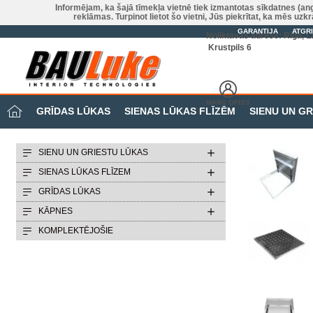
Informējam, ka šajā tīmekļa vietnē tiek izmantotas sīkdatnes (an
reklāmas. Turpinot lietot šo vietni, Jūs piekrītat, ka mēs u
GARANTIJA
ATGR
Noliktavas adrese: Riga, La
Krustpils 6
MANS OFISS
GRĪDAS LŪKAS
SIENAS LŪKAS FLĪZĒM
SIENU UN G
SIENU UN GRIESTU LŪKAS
SIENAS LŪKAS FLĪZEM
GRĪDAS LŪKAS
KĀPNES
KOMPLEKTĒJOŠIE