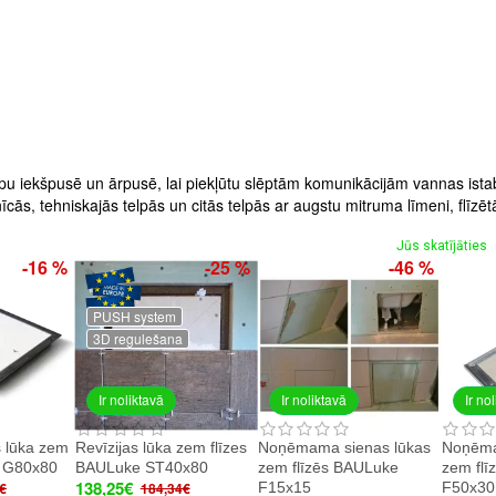
pu iekšpusē un ārpusē, lai piekļūtu slēptām komunikācijām vannas ista
īcās, tehniskajās telpās un citās telpās ar augstu mitruma līmeni, flīz
Jūs skatījāties
-16 %
-25 %
-46 %
PUSH system
3D regulešana
Ir noliktavā
Ir noliktavā
Ir no
s lūka zem
Revīzijas lūka zem flīzes
Noņēmama sienas lūkas
Noņēma
e G80x80
BAULuke ST40x80
zem flīzēs BAULuke
zem fl
138,25€
F15x15
F50x30
€
184,34€