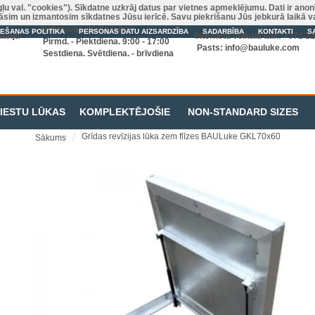
gļu val. "cookies"). Sīkdatne uzkrāj datus par vietnes apmeklējumu. Dati ir ano
zkrāsim un izmantosim sīkdatnes Jūsu ierīcē. Savu piekrišanu Jūs jebkurā laikā 
Noliktavas darba laiks
IEŠANAS POLITIKA
PERSONAS DATU AIZSARDZĪBA
SADARBĪBA
KONTAKTI
S
tvija
Interneta veikala tālr.: +371 
Pirmd. - Piektdiena. 9:00 - 17:00
Pasts:
info@bauluke.com
Sestdiena. Svētdiena. - brīvdiena
RIESTU LŪKAS
KOMPLEKTĒJOŠIE
NON-STANDARD SIZES
Grīdas revīzijas lūka zem flīzes BAULuke GKL70x60
Sākums