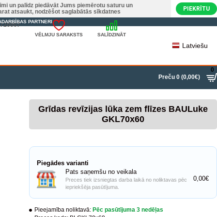
nīmi un palīdz piedāvāt Jums piemērotu saturu un
PIEKRĪTU
varat atsaukt, nodzēšot saglabātās sīkdatnes
ADARBĪBAS PARTNERI
22720007
VĒLMJU SARAKSTS
SALĪDZINĀT
Latviešu
0
Preču 0 (0,00€)
Grīdas revīzijas lūka zem flīzes BAULuke
GKL70x60
Piegādes varianti
Pats saņemšu no veikala
0,00€
Preces tiek izsniegtas darba laikā no noliktavas pēc
iepriekšēja pasūtījuma.
Pieejamība noliktavā:
Pēc pasūtījuma 3 nedēļas