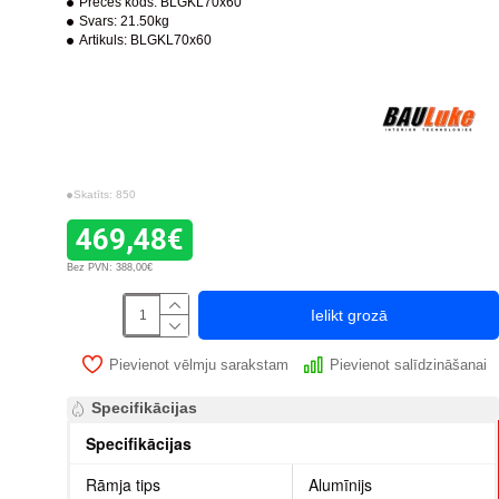
Preces kods:
BLGKL70x60
Svars:
21.50kg
Artikuls:
BLGKL70x60
Skatīts: 850
469,48€
Bez PVN: 388,00€
Ielikt grozā
Pievienot vēlmju sarakstam
Pievienot salīdzināšanai
Specifikācijas
Specifikācijas
Rāmja tips
Alumīnijs