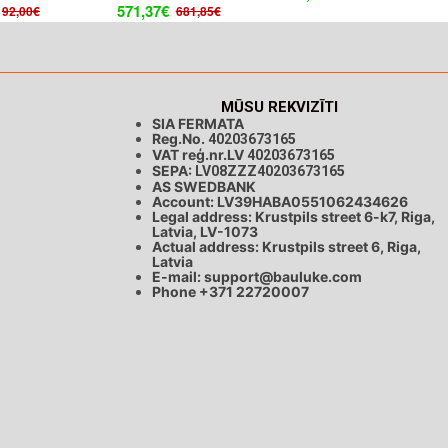
571,37€
92,00€
681,85€
MŪSU REKVIZĪTI
SIA FERMATA
Reg.No.
40203673165
VAT reģ.nr.LV
40203673165
SEPA:
LV08ZZZ40203673165
AS SWEDBANK
Account: LV39HABA0551062434626
Legal address: Krustpils street 6-k7, Riga,
Latvia, LV-1073
Actual address: Krustpils street 6, Riga,
Latvia
E-mail:
support@bauluke.com
Phone +371
22720007