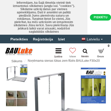
Informējam, ka šajā tīmekļa vietnē tiek
izmantotas sīkdatnes (angļu val. "cookies").
Sīkdatne uzkrāj datus par vietnes
apmeklējumu. Dati ir anonīmi un palīdz
piedāvāt Jums piemērotu saturu un
PIEKRĪTU
reklāmas. Turpinot lietot šo vietni, Jūs
piekrītat, ka mēs uzkrāsim un izmantosim
sīkdatnes Jūsu ierīcē. Savu piekrišanu Jūs
jebkurā laikā varat atsaukt, nodzēšot
saglabātās sīkdatnes
Pieteikties
Reģistrācija
Iziet
Latviešu
0
Noņēmama sienas lūkas zem flīzēs BAULuke F30x20
Sākums