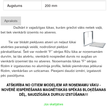
Augstums
200 mm
Apraksts
Dažkārt ir vajadzīgas lūkas, kurām griežot vāks netiek vaļā,
bet tiek vienkārši izņemts no atveres.
Tie var bloķēt piekļuves atveri un neļaut lūkai
atvērties parastajā veidā, nodrošinot piekļuvi
pārskatīšanai.
Šeit var noderēt “F” sērijas flīžu lūka ar noņemamām
durvīm, lai tās atvērtu, vienkārši nospiediet durvis no augšas un
vienkārši izņemiet tās no atveres. Noņemamās lūkas "F" sērijas
flīzēm ir izgatavotas no alumīnija profila, lieliski piemērotas jebkurai
flīzēm, vienkāršas un uzticamas. Pieejami daudzi izmēri, izgatavoti
pēc pasūtījuma.
ATŠĶIRĪBA NO CITIEM MODEĻIEM AR NOŅEMAMU VĀKU -
NOVĒRĒ IESPĒRĒŠANĀS MAGNĒTISKĀS SPĒKĀS BLOĶĒŠANAS
DĒĻ, SAUDZĪGĀKA DURVJU IZSTŪŠANA!!!
Jūs skatījāties