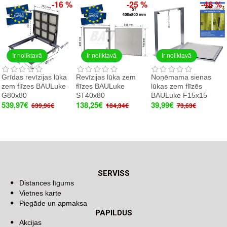
-16 %
-25 %
-46 %
Ir noliktavā
Ir noliktavā
Ir noliktavā
Grīdas revīzijas lūka
Revīzijas lūka zem
Noņēmama sienas
zem flīzes BAULuke
flīzes BAULuke
lūkas zem flīzēs
G80x80
ST40x80
BAULuke F15x15
539,97€
138,25€
39,99€
639,96€
184,34€
73,63€
SERVISS
Distances līgums
Vietnes karte
Piegāde un apmaksa
PAPILDUS
Akcijas