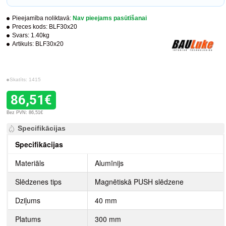
Pieejamība noliktavā:
Nav pieejams pasūtīšanai
Preces kods:
BLF30x20
Svars:
1.40kg
Artikuls:
BLF30x20
Skatīts: 1415
86,51€
Bez PVN: 86,51€
Specifikācijas
Specifikācijas
Materiāls
Alumīnijs
Slēdzenes tips
Magnētiskā PUSH slēdzene
Dziļums
40 mm
Platums
300 mm