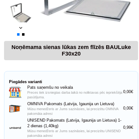
Noņēmama sienas lūkas zem flīzēs BAULuke
F30x20
Piegādes varianti
Pats saņemšu no veikala
0,00€
Preces tiek izsniegtas darba laikā no noliktavas pēc iepriekšēja
pasūtījuma.
OMNIVA Pakomats (Latvija, Igaunija un Lietuva)
0,00€
Mūsu menedžeris ar Jums sazināsies, lai precizētu OMNIVA
pakomāta adresi
UNISEND Pakomats (Latvija, Igaunija un Lietuva) 1-
2 dienas (1,40kg)
0,99€
Mūsu menedžeris ar Jums sazināsies, lai precizētu UNISEND
pakomāta adresi