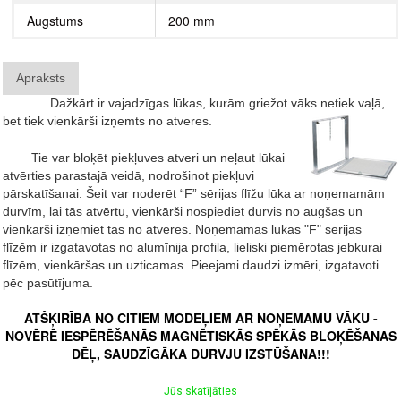
Augstums
200 mm
Apraksts
Dažkārt ir vajadzīgas lūkas, kurām griežot vāks netiek vaļā,
bet tiek vienkārši izņemts no atveres.
Tie var bloķēt piekļuves atveri un neļaut lūkai
atvērties parastajā veidā, nodrošinot piekļuvi
pārskatīšanai.
Šeit var noderēt “F” sērijas flīžu lūka ar noņemamām
durvīm, lai tās atvērtu, vienkārši nospiediet durvis no augšas un
vienkārši izņemiet tās no atveres. Noņemamās lūkas "F" sērijas
flīzēm ir izgatavotas no alumīnija profila, lieliski piemērotas jebkurai
flīzēm, vienkāršas un uzticamas. Pieejami daudzi izmēri, izgatavoti
pēc pasūtījuma.
ATŠĶIRĪBA NO CITIEM MODEĻIEM AR NOŅEMAMU VĀKU -
NOVĒRĒ IESPĒRĒŠANĀS MAGNĒTISKĀS SPĒKĀS BLOĶĒŠANAS
DĒĻ, SAUDZĪGĀKA DURVJU IZSTŪŠANA!!!
Jūs skatījāties