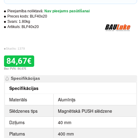
Pieejamība noliktavā:
Nav pieejams pasūtīšanai
Preces kods:
BLF40x20
Svars:
1.80kg
Artikuls:
BLF40x20
Skatīts: 1379
84,67€
Bez PVN: 84,67€
Specifikācijas
Specifikācijas
Materiāls
Alumīnijs
Slēdzenes tips
Magnētiskā PUSH slēdzene
Dziļums
40 mm
Platums
400 mm