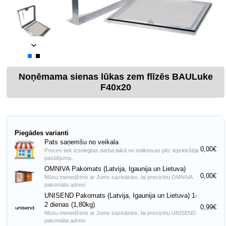
Noņēmama sienas lūkas zem flīzēs BAULuke
F40x20
Piegādes varianti
Pats saņemšu no veikala
0,00€
Preces tiek izsniegtas darba laikā no noliktavas pēc iepriekšēja
pasūtījuma.
OMNIVA Pakomats (Latvija, Igaunija un Lietuva)
0,00€
Mūsu menedžeris ar Jums sazināsies, lai precizētu OMNIVA
pakomāta adresi
UNISEND Pakomats (Latvija, Igaunija un Lietuva) 1-
2 dienas (1,80kg)
0,99€
Mūsu menedžeris ar Jums sazināsies, lai precizētu UNISEND
pakomāta adresi