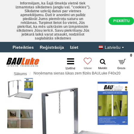
Informējam, ka šajā tīmekļa vietnē tiek
izmantotas sīkdatnes (angļu val. "cookies").
Sīkdatne uzkrāj datus par vietnes
apmeklējumu. Dati ir anonīmi un palīdz
piedāvāt Jums piemērotu saturu un
PIEKRĪTU
reklāmas. Turpinot lietot šo vietni, Jūs
piekrītat, ka mēs uzkrāsim un izmantosim
sīkdatnes Jūsu ierīcē. Savu piekrišanu Jūs
jebkurā laikā varat atsaukt, nodzēšot
saglabātās sīkdatnes
Pieteikties
Reģistrācija
Iziet
Latviešu
0
Noņēmama sienas lūkas zem flīzēs BAULuke F40x20
Sākums