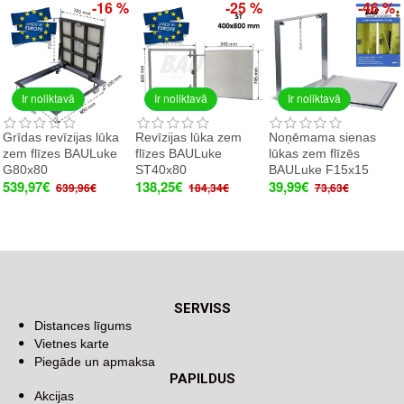
-16 %
-25 %
-46 %
Ir noliktavā
Ir noliktavā
Ir noliktavā
Grīdas revīzijas lūka
Revīzijas lūka zem
Noņēmama sienas
zem flīzes BAULuke
flīzes BAULuke
lūkas zem flīzēs
G80x80
ST40x80
BAULuke F15x15
539,97€
138,25€
39,99€
639,96€
184,34€
73,63€
SERVISS
Distances līgums
Vietnes karte
Piegāde un apmaksa
PAPILDUS
Akcijas