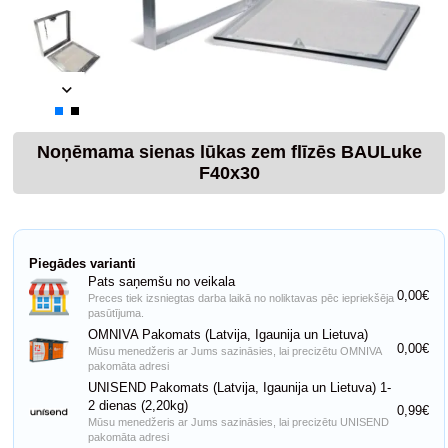
Noņēmama sienas lūkas zem flīzēs BAULuke
F40x30
Piegādes varianti
Pats saņemšu no veikala
0,00€
Preces tiek izsniegtas darba laikā no noliktavas pēc iepriekšēja
pasūtījuma.
OMNIVA Pakomats (Latvija, Igaunija un Lietuva)
0,00€
Mūsu menedžeris ar Jums sazināsies, lai precizētu OMNIVA
pakomāta adresi
UNISEND Pakomats (Latvija, Igaunija un Lietuva) 1-
2 dienas (2,20kg)
0,99€
Mūsu menedžeris ar Jums sazināsies, lai precizētu UNISEND
pakomāta adresi