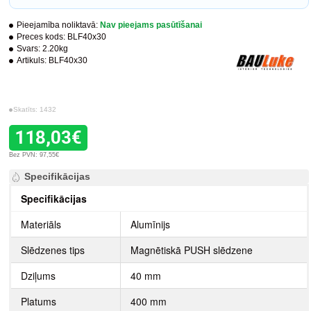
Pieejamība noliktavā:
Nav pieejams pasūtīšanai
Preces kods:
BLF40x30
Svars:
2.20kg
Artikuls:
BLF40x30
Skatīts: 1432
118,03€
Bez PVN: 97,55€
Specifikācijas
Specifikācijas
Materiāls
Alumīnijs
Slēdzenes tips
Magnētiskā PUSH slēdzene
Dziļums
40 mm
Platums
400 mm