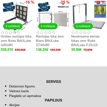
-16 %
-25 %
-46 %
Ir noliktavā
Ir noliktavā
Ir noliktavā
Grīdas revīzijas lūka
Revīzijas lūka zem
Noņēmama sienas
zem flīzes BAULuke
flīzes BAULuke
lūkas zem flīzēs
G80x80
ST40x80
BAULuke F15x15
539,97€
138,25€
39,99€
639,96€
184,34€
73,63€
SERVISS
Distances līgums
Vietnes karte
Piegāde un apmaksa
PAPILDUS
Akcijas