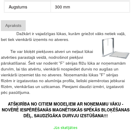
Augstums
300 mm
Apraksts
Dažkārt ir vajadzīgas lūkas, kurām griežot vāks netiek vaļā,
bet tiek vienkārši izņemts no atveres.
Tie var bloķēt piekļuves atveri un neļaut lūkai
atvērties parastajā veidā, nodrošinot piekļuvi
pārskatīšanai.
Šeit var noderēt “F” sērijas flīžu lūka ar noņemamām
durvīm, lai tās atvērtu, vienkārši nospiediet durvis no augšas un
vienkārši izņemiet tās no atveres. Noņemamās lūkas "F" sērijas
flīzēm ir izgatavotas no alumīnija profila, lieliski piemērotas jebkurai
flīzēm, vienkāršas un uzticamas. Pieejami daudzi izmēri, izgatavoti
pēc pasūtījuma.
ATŠĶIRĪBA NO CITIEM MODEĻIEM AR NOŅEMAMU VĀKU -
NOVĒRĒ IESPĒRĒŠANĀS MAGNĒTISKĀS SPĒKĀS BLOĶĒŠANAS
DĒĻ, SAUDZĪGĀKA DURVJU IZSTŪŠANA!!!
Jūs skatījāties