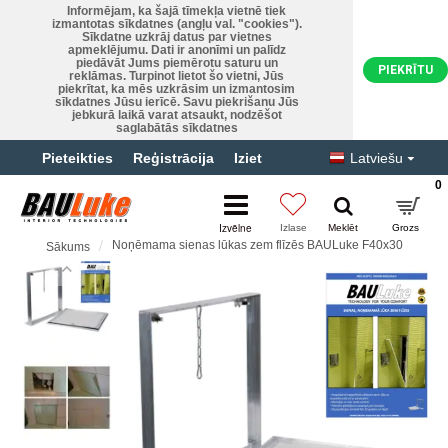
Informējam, ka šajā tīmekļa vietnē tiek
izmantotas sīkdatnes (angļu val. "cookies").
Sīkdatne uzkrāj datus par vietnes
apmeklējumu. Dati ir anonīmi un palīdz
piedāvāt Jums piemērotu saturu un
PIEKRĪTU
reklāmas. Turpinot lietot šo vietni, Jūs
piekrītat, ka mēs uzkrāsim un izmantosim
sīkdatnes Jūsu ierīcē. Savu piekrišanu Jūs
jebkurā laikā varat atsaukt, nodzēšot
saglabātās sīkdatnes
Pieteikties
Reģistrācija
Iziet
Latviešu
0
Noņēmama sienas lūkas zem flīzēs BAULuke F40x30
Sākums