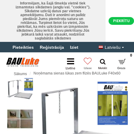
Informējam, ka šajā tīmekļa vietnē tiek
izmantotas sīkdatnes (angļu val. "cookies").
Sīkdatne uzkrāj datus par vietnes
apmeklējumu. Dati ir anonīmi un palīdz
piedāvāt Jums piemērotu saturu un
PIEKRĪTU
reklāmas. Turpinot lietot šo vietni, Jūs
piekrītat, ka mēs uzkrāsim un izmantosim
sīkdatnes Jūsu ierīcē. Savu piekrišanu Jūs
jebkurā laikā varat atsaukt, nodzēšot
saglabātās sīkdatnes
Pieteikties
Reģistrācija
Iziet
Latviešu
0
Noņēmama sienas lūkas zem flīzēs BAULuke F40x60
Sākums