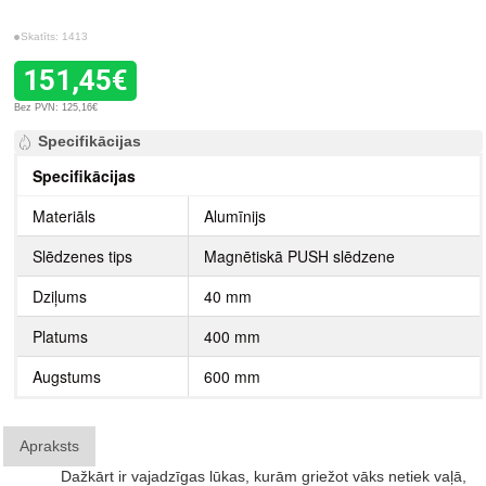
Skatīts: 1413
151,45€
Bez PVN: 125,16€
Specifikācijas
Specifikācijas
Materiāls
Alumīnijs
Slēdzenes tips
Magnētiskā PUSH slēdzene
Dziļums
40 mm
Platums
400 mm
Augstums
600 mm
Apraksts
Dažkārt ir vajadzīgas lūkas, kurām griežot vāks netiek vaļā,