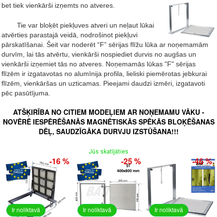
bet tiek vienkārši izņemts no atveres.
Tie var bloķēt piekļuves atveri un neļaut lūkai
atvērties parastajā veidā, nodrošinot piekļuvi
pārskatīšanai.
Šeit var noderēt “F” sērijas flīžu lūka ar noņemamām
durvīm, lai tās atvērtu, vienkārši nospiediet durvis no augšas un
vienkārši izņemiet tās no atveres. Noņemamās lūkas "F" sērijas
flīzēm ir izgatavotas no alumīnija profila, lieliski piemērotas jebkurai
flīzēm, vienkāršas un uzticamas. Pieejami daudzi izmēri, izgatavoti
pēc pasūtījuma.
ATŠĶIRĪBA NO CITIEM MODEĻIEM AR NOŅEMAMU VĀKU -
NOVĒRĒ IESPĒRĒŠANĀS MAGNĒTISKĀS SPĒKĀS BLOĶĒŠANAS
DĒĻ, SAUDZĪGĀKA DURVJU IZSTŪŠANA!!!
Jūs skatījāties
-16 %
-25 %
-46 %
Ir noliktavā
Ir noliktavā
Ir noliktavā