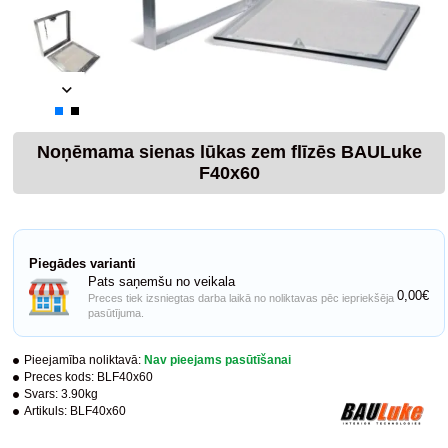
Noņēmama sienas lūkas zem flīzēs BAULuke
F40x60
Piegādes varianti
Pats saņemšu no veikala
0,00€
Preces tiek izsniegtas darba laikā no noliktavas pēc iepriekšēja
pasūtījuma.
Pieejamība noliktavā:
Nav pieejams pasūtīšanai
Preces kods:
BLF40x60
Svars:
3.90kg
Artikuls:
BLF40x60