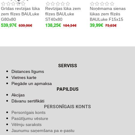
Grīdas revīzijas lūka
Revīzijas lūka zem
Noņēmama sienas
zem flīzes BAULuke
flīzes BAULuke
lūkas zem flīzēs
G80x80
ST40x80
BAULuke F15x15
539,97€
138,25€
39,99€
639,96€
184,34€
73,63€
SERVISS
Distances līgums
Vietnes karte
Piegāde un apmaksa
PAPILDUS
Akcijas
Dāvanu sertifikāti
PERSONĪGAIS KONTS
Personīgais konts
Pasūtījumu vēsture
Vēlmju saraksts
Jaunumu saņemšana pa e-pastu