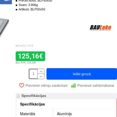
Preces kods:
BLF50x50
Svars:
3.90kg
Artikuls:
BLF50x50
Skatīts: 1418
125,16€
Bez PVN: 125,16€
Ielikt grozā
Pievienot vēlmju sarakstam
Pievienot salīdzināšanai
Specifikācijas
Specifikācijas
Materiāls
Alumīnijs