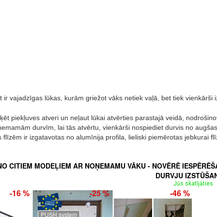
 ir vajadzīgas lūkas, kurām griežot vāks netiek vaļā, bet tiek vienkārš
ēt piekļuves atveri un neļaut lūkai atvērties parastajā veidā, nodrošinot
oņemamām durvīm, lai tās atvērtu, vienkārši nospiediet durvis no augš
s flīzēm ir izgatavotas no alumīnija profila, lieliski piemērotas jebkurai
 NO CITIEM MODEĻIEM AR NOŅEMAMU VĀKU - NOVĒRĒ IESPĒRĒ
DURVJU IZSTŪŠAN
Jūs skatījāties
-16 %
-25 %
-46 %
PUSH system