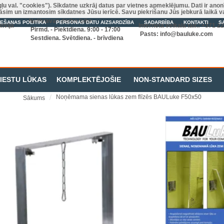
gļu val. "cookies"). Sīkdatne uzkrāj datus par vietnes apmeklējumu. Dati ir ano
zkrāsim un izmantosim sīkdatnes Jūsu ierīcē. Savu piekrišanu Jūs jebkurā laikā 
Noliktavas darba laiks
IEŠANAS POLITIKA
PERSONAS DATU AIZSARDZĪBA
SADARBĪBA
KONTAKTI
S
tvija
Interneta veikala tālr.: +371 
Pirmd. - Piektdiena. 9:00 - 17:00
Pasts:
info@bauluke.com
Sestdiena. Svētdiena. - brīvdiena
RIESTU LŪKAS
KOMPLEKTĒJOŠIE
NON-STANDARD SIZES
Noņēmama sienas lūkas zem flīzēs BAULuke F50x50
Sākums