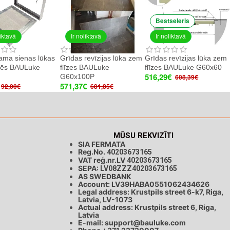
Bestseleris
liktavā
Ir noliktavā
Ir noliktavā
ma sienas lūkas
Grīdas revīzijas lūka zem
Grīdas revīzijas lūka zem
īzēs BAULuke
flīzes BAULuke
flīzes BAULuke G60x60
516,29€
G60x100P
608,39€
571,37€
92,00€
681,85€
MŪSU REKVIZĪTI
SIA FERMATA
Reg.No.
40203673165
VAT reģ.nr.LV
40203673165
SEPA:
LV08ZZZ40203673165
AS SWEDBANK
Account: LV39HABA0551062434626
Legal address: Krustpils street 6-k7, Riga,
Latvia, LV-1073
Actual address: Krustpils street 6, Riga,
Latvia
E-mail:
support@bauluke.com