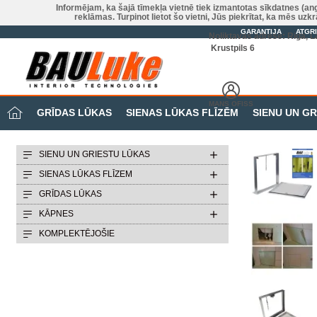
Informējam, ka šajā tīmekļa vietnē tiek izmantotas sīkdatnes (an
reklāmas. Turpinot lietot šo vietni, Jūs piekrītat, ka mēs u
GARANTIJA
ATGR
Noliktavas adrese: Riga, La
Krustpils 6
MANS OFISS
GRĪDAS LŪKAS
SIENAS LŪKAS FLĪZĒM
SIENU UN G
SIENU UN GRIESTU LŪKAS
SIENAS LŪKAS FLĪZEM
GRĪDAS LŪKAS
KĀPNES
KOMPLEKTĒJOŠIE