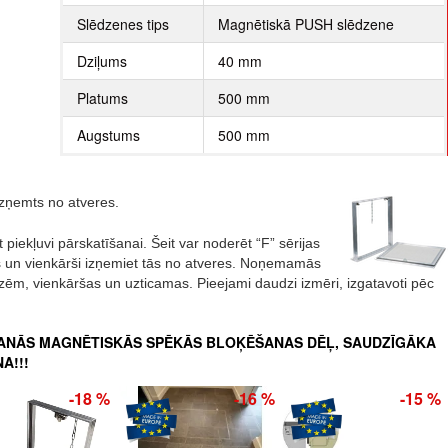
Slēdzenes tips
Magnētiskā PUSH slēdzene
Dziļums
40 mm
Platums
500 mm
Augstums
500 mm
i izņemts no atveres.
 piekļuvi pārskatīšanai.
Šeit var noderēt “F” sērijas
as un vienkārši izņemiet tās no atveres. Noņemamās
 flīzēm, vienkāršas un uzticamas. Pieejami daudzi izmēri, izgatavoti pēc
ŠANĀS MAGNĒTISKĀS SPĒKĀS BLOĶĒŠANAS DĒĻ, SAUDZĪGĀKA
A!!!
-18 %
-16 %
-15 %