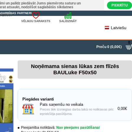
nīmi un palīdz piedāvāt Jums piemērotu saturu un
PIEKRĪTU
varat atsaukt, nodzēšot saglabātās sīkdatnes
ADARBĪBAS PARTNERI
22720007
VĒLMJU SARAKSTS
SALĪDZINĀT
Latviešu
0
Preču 0 (0,00€)
Noņēmama sienas lūkas zem flīzēs
BAULuke F50x50
Piegādes varianti
Pats saņemšu no veikala
0,00€
Preces tiek izsniegtas darba laikā no noliktavas pēc
iepriekšēja pasūtījuma.
Pieejamība noliktavā:
Nav pieejams pasūtīšanai