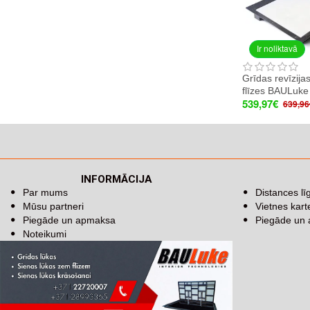
Ir noliktavā
Grīdas revīzija
flīzes BAULuk
539,97€
639,96
INFORMĀCIJA
Par mums
Distances l
Mūsu partneri
Vietnes kart
Piegāde un apmaksa
Piegāde un
Noteikumi