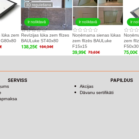
3D regulešana
Ir noliktavā
Ir noliktavā
Ir no
s lūka zem
Revīzijas lūka zem flīzes
Noņēmama sienas lūkas
Noņēma
e G80x80
BAULuke ST40x80
zem flīzēs BAULuke
zem fl
138,25€
F15x15
F50x30
€
184,34€
39,99€
75,00€
73,63€
SERVISS
PAPILDUS
īgums
Akcijas
e
Dāvanu sertifikāti
 apmaksa