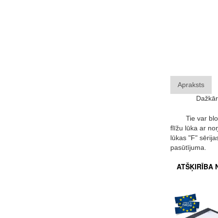
Apraksts
Dažkārt
Tie var bloķ
flīžu lūka ar n
lūkas "F" sērija
pasūtījuma.
ATŠĶIRĪBA