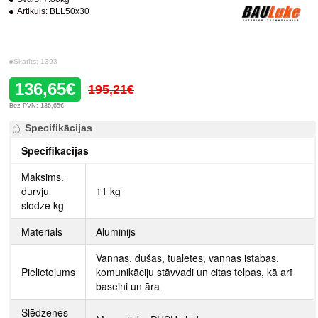
Artikuls:
BLL50x30
Skatīts: 1393
136,65€
195,21€
Bez PVN: 136,65€
Specifikācijas
Specifikācijas
Maksims.
durvju
11 kg
slodze kg
Materiāls
Aluminijs
Vannas, dušas, tualetes, vannas istabas,
Pielietojums
komunikāciju stāvvadi un citas telpas, kā arī
baseini un āra
Slēdzenes