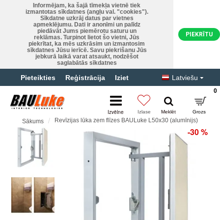
Informējam, ka šajā tīmekļa vietnē tiek
izmantotas sīkdatnes (angļu val. "cookies").
Sīkdatne uzkrāj datus par vietnes
apmeklējumu. Dati ir anonīmi un palīdz
piedāvāt Jums piemērotu saturu un
PIEKRĪTU
reklāmas. Turpinot lietot šo vietni, Jūs
piekrītat, ka mēs uzkrāsim un izmantosim
sīkdatnes Jūsu ierīcē. Savu piekrišanu Jūs
jebkurā laikā varat atsaukt, nodzēšot
saglabātās sīkdatnes
Pieteikties
Reģistrācija
Iziet
Latviešu
0
Revīzijas lūka zem flīzes BAULuke L50x30 (alumīnijs)
Sākums
-30 %