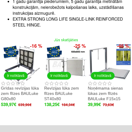
1 gadu garantija piederumiem, 5 gadu garantija metinātām
konstrukcijām, neierobežots kalpošanas laiks, uzstādīšanas
instrukcijas aizmugurē.
EXTRA STRONG LONG LIFE SINGLE-LINK REINFORCED
STEEL HINGE.
Jūs skatījāties
-16 %
-25 %
-46 %
Ir noliktavā
Ir noliktavā
Ir noliktavā
Grīdas revīzijas lūka
Revīzijas lūka zem
Noņēmama sienas
zem flīzes BAULuke
flīzes BAULuke
lūkas zem flīzēs
G80x80
ST40x80
BAULuke F15x15
539,97€
138,25€
39,99€
639,96€
184,34€
73,63€