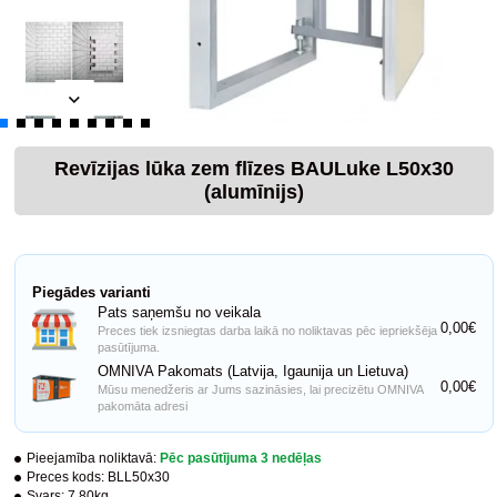
Revīzijas lūka zem flīzes BAULuke L50x30
(alumīnijs)
Piegādes varianti
Pats saņemšu no veikala
0,00€
Preces tiek izsniegtas darba laikā no noliktavas pēc iepriekšēja
pasūtījuma.
OMNIVA Pakomats (Latvija, Igaunija un Lietuva)
0,00€
Mūsu menedžeris ar Jums sazināsies, lai precizētu OMNIVA
pakomāta adresi
Pieejamība noliktavā:
Pēc pasūtījuma 3 nedēļas
Preces kods:
BLL50x30
Svars:
7.80kg