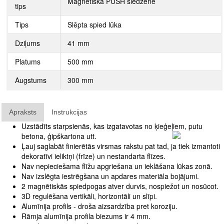
Magnetiska PUSH slēdzene
tips
Tips
Slēpta spied lūka
Dziļums
41 mm
Platums
500 mm
Augstums
300 mm
Apraksts
Instrukcijas
Uzstādīts starpsienās, kas izgatavotas no ķieģeļiem, putu
betona, ģipškartona utt.
Ļauj saglabāt finierētās virsmas rakstu pat tad, ja tiek izmantoti
dekoratīvi ieliktņi (frīze) un nestandarta flīzes.
Nav nepieciešama flīžu apgriešana un ieklāšana lūkas zonā.
Nav izslēgta iestrēgšana un apdares materiāla bojājumi.
2 magnētiskās spiedpogas atver durvis, nospiežot un nosūcot.
3D regulēšana vertikāli, horizontāli un slīpi.
Alumīnija profils - droša aizsardzība pret koroziju.
Rāmja alumīnija profila biezums ir 4 mm.