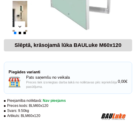
Slēptā, krāsojamā lūka BAULuke M60x120
Piegādes varianti
Pats saņemšu no veikala
0,00€
Preces tiek izsniegtas darba laikā no noliktavas pēc iepriekšēja
pasūtījuma.
Pieejamība noliktavā:
Nav pieejams
Preces kods:
BLM60x120
Svars:
9.50kg
Artikuls:
BLM60x120