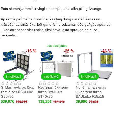
Pats alumīnija rāmis ir viegls, bet tajā pašā laikā pilnīgi izturīgs.
Ap rāmja perimetru ir noslīde, kas ļauj durvju uzstādīšanas un
krāsošanas laikā lūkai būt gandrīz neredzamai; pēc galīgās apdares
lūkas atrašanās vietu atklāj tikai tieva, glīta sprauga ap durvju
perimetru.
Jūs skatījāties
-16 %
-25 %
-46 %
Ir noliktavā
Ir noliktavā
Ir noliktavā
Grīdas revīzijas lūka
Revīzijas lūka zem
Noņēmama sienas
zem flīzes BAULuke
flīzes BAULuke
lūkas zem flīzēs
G80x80
ST40x80
BAULuke F15x15
539,97€
138,25€
39,99€
639,96€
184,34€
73,63€