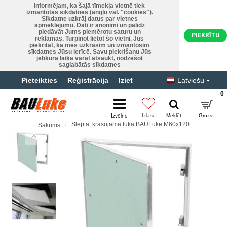
Informējam, ka šajā tīmekļa vietnē tiek
izmantotas sīkdatnes (angļu val. "cookies").
Sīkdatne uzkrāj datus par vietnes
apmeklējumu. Dati ir anonīmi un palīdz
piedāvāt Jums piemērotu saturu un
PIEKRĪTU
reklāmas. Turpinot lietot šo vietni, Jūs
piekrītat, ka mēs uzkrāsim un izmantosim
sīkdatnes Jūsu ierīcē. Savu piekrišanu Jūs
jebkurā laikā varat atsaukt, nodzēšot
saglabātās sīkdatnes
Pieteikties
Reģistrācija
Iziet
Latviešu
0
Slēptā, krāsojamā lūka BAULuke M60x120
Sākums