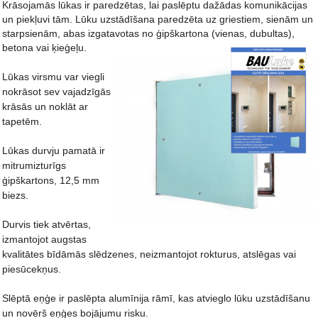
Krāsojamās lūkas ir paredzētas, lai paslēptu dažādas komunikācijas
un piekļuvi tām. Lūku uzstādīšana paredzēta uz griestiem, sienām un
starpsienām, abas izgatavotas no ģipškartona (vienas, dubultas),
betona vai ķieģeļu.
Lūkas virsmu var viegli
nokrāsot sev vajadzīgās
krāsās un noklāt ar
tapetēm.
Lūkas durvju pamatā ir
mitrumizturīgs
ģipškartons, 12,5 mm
biezs.
Durvis tiek atvērtas,
izmantojot augstas
kvalitātes bīdāmās slēdzenes, neizmantojot rokturus, atslēgas vai
piesūcekņus.
Slēptā eņģe ir paslēpta alumīnija rāmī, kas atvieglo lūku uzstādīšanu
un novērš eņģes bojājumu risku.