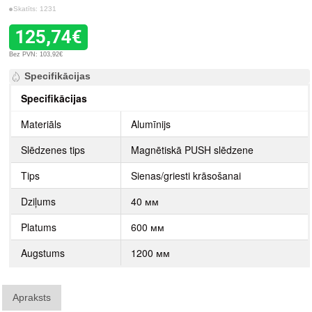
Skatīts: 1231
125,74€
Bez PVN: 103,92€
Specifikācijas
Specifikācijas
Materiāls
Alumīnijs
Slēdzenes tips
Magnētiskā PUSH slēdzene
Tips
Sienas/griesti krāsošanai
Dziļums
40 мм
Platums
600 мм
Augstums
1200 мм
Apraksts