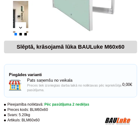
Slēptā, krāsojamā lūka BAULuke M60x60
Piegādes varianti
Pats saņemšu no veikala
0,00€
Preces tiek izsniegtas darba laikā no noliktavas pēc iepriekšēja
pasūtījuma.
Pieejamība noliktavā:
Pēc pasūtījuma 2 nedēļas
Preces kods:
BLM60x60
Svars:
5.20kg
Artikuls:
BLM60x60