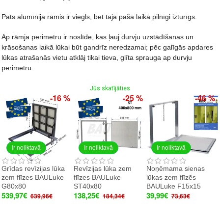
Pats alumīnija rāmis ir viegls, bet tajā pašā laikā pilnīgi izturīgs.
Ap rāmja perimetru ir noslīde, kas ļauj durvju uzstādīšanas un
krāsošanas laikā lūkai būt gandrīz neredzamai; pēc galīgās apdares
lūkas atrašanās vietu atklāj tikai tieva, glīta sprauga ap durvju
perimetru.
Jūs skatījāties
-16 %
-25 %
-46 %
Ir noliktavā
Ir noliktavā
Ir noliktavā
Grīdas revīzijas lūka
Revīzijas lūka zem
Noņēmama sienas
zem flīzes BAULuke
flīzes BAULuke
lūkas zem flīzēs
G80x80
ST40x80
BAULuke F15x15
539,97€
138,25€
39,99€
639,96€
184,34€
73,63€