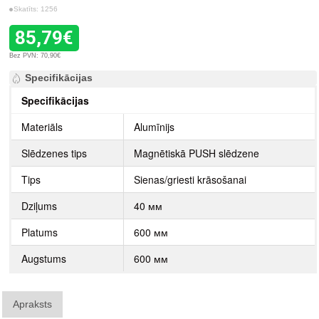
Skatīts: 1256
85,79€
Bez PVN: 70,90€
Specifikācijas
Specifikācijas
Materiāls
Alumīnijs
Slēdzenes tips
Magnētiskā PUSH slēdzene
Tips
Sienas/griesti krāsošanai
Dziļums
40 мм
Platums
600 мм
Augstums
600 мм
Apraksts