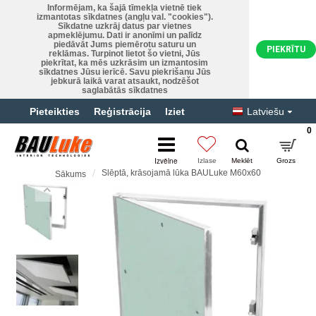
Informējam, ka šajā tīmekļa vietnē tiek
izmantotas sīkdatnes (angļu val. "cookies").
Sīkdatne uzkrāj datus par vietnes
apmeklējumu. Dati ir anonīmi un palīdz
piedāvāt Jums piemērotu saturu un
PIEKRĪTU
reklāmas. Turpinot lietot šo vietni, Jūs
piekrītat, ka mēs uzkrāsim un izmantosim
sīkdatnes Jūsu ierīcē. Savu piekrišanu Jūs
jebkurā laikā varat atsaukt, nodzēšot
saglabātās sīkdatnes
Pieteikties
Reģistrācija
Iziet
Latviešu
0
Slēptā, krāsojamā lūka BAULuke M60x60
Sākums