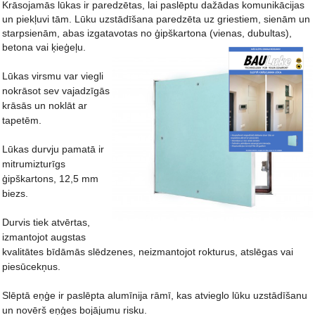
Krāsojamās lūkas ir paredzētas, lai paslēptu dažādas komunikācijas
un piekļuvi tām. Lūku uzstādīšana paredzēta uz griestiem, sienām un
starpsienām, abas izgatavotas no ģipškartona (vienas, dubultas),
betona vai ķieģeļu.
Lūkas virsmu var viegli
nokrāsot sev vajadzīgās
krāsās un noklāt ar
tapetēm.
Lūkas durvju pamatā ir
mitrumizturīgs
ģipškartons, 12,5 mm
biezs.
Durvis tiek atvērtas,
izmantojot augstas
kvalitātes bīdāmās slēdzenes, neizmantojot rokturus, atslēgas vai
piesūcekņus.
Slēptā eņģe ir paslēpta alumīnija rāmī, kas atvieglo lūku uzstādīšanu
un novērš eņģes bojājumu risku.