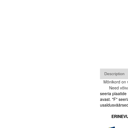
Description
Mõnikord on v
Need võivad bl
seeria plaatide
avast. "F" seer
usaldusväärsed.
ERINEV