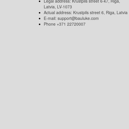
Legal address: Krustpils street 6-k7, Riga,
Latvia, LV-1073
Actual address: Krustpils street 6, Riga, Latvia
E-mail:
support@bauluke.com
Phone +371
22720007