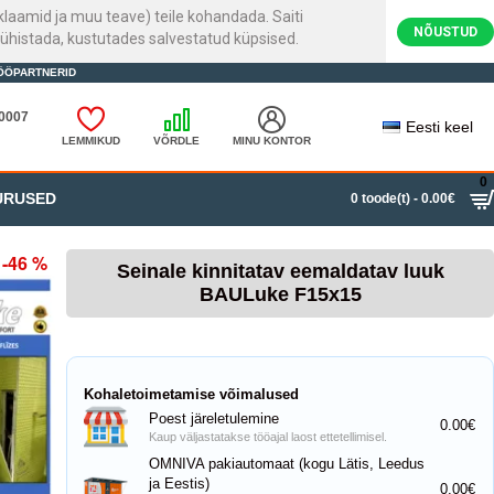
laamid ja muu teave) teile kohandada. Saiti
NÕUSTUD
ühistada, kustutades salvestatud küpsised.
ÖÖPARTNERID
20007
Eesti keel
LEMMIKUD
VÕRDLE
MINU KONTOR
0
URUSED
0 toode(t) - 0.00€
-46 %
Seinale kinnitatav eemaldatav luuk
BAULuke F15x15
Kohaletoimetamise võimalused
Poest järeletulemine
0.00€
Kaup väljastatakse tööajal laost ettetellimisel.
OMNIVA pakiautomaat (kogu Lätis, Leedus
ja Eestis)
0.00€