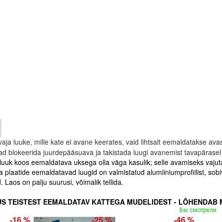
aja luuke, mille kate ei avane keerates, vaid lihtsalt eemaldatakse ava
okeerida juurdepääsuava ja takistada luugi avanemist tavapärasel vii
 luuk koos eemaldatava uksega olla väga kasulik; selle avamiseks vajutag
ia plaatide eemaldatavad luugid on valmistatud alumiiniumprofiilist, sobiv
 Laos on palju suurusi, võimalik tellida.
US TEISTEST EEMALDATAV KATTEGA MUDELIDEST - LÕHENDAB 
Вы смотрели
-16 %
-25 %
-46 %