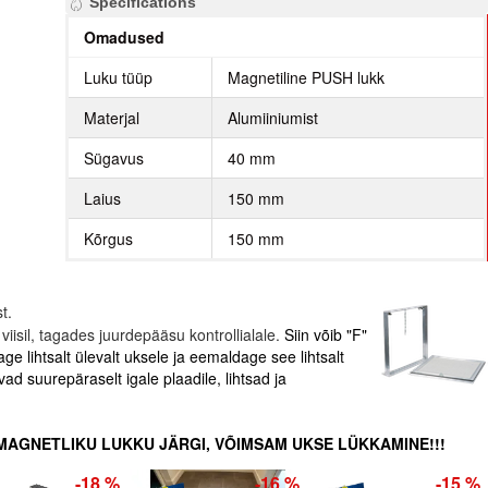
Specifications
Omadused
Luku tüüp
Magnetiline PUSH lukk
Materjal
Alumiiniumist
Sügavus
40 mm
Laius
150 mm
Kõrgus
150 mm
st.
sil, tagades juurdepääsu kontrollialale.
Siin võib "F"
e lihtsalt ülevalt uksele ja eemaldage see lihtsalt
ad suurepäraselt igale plaadile, lihtsad ja
MAGNETLIKU LUKKU JÄRGI, VÕIMSAM UKSE LÜKKAMINE!!!
-18 %
-16 %
-15 %