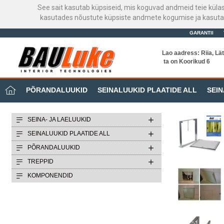
See sait kasutab küpsiseid, mis koguvad andmeid teie küla
kasutades nõustute küpsiste andmete kogumise ja kasutami
GARANTII
Lao aadress: Riia, Lät
ta on Koorikud 6
PÕRANDALUUKID
SEINALUUKID PLAATIDE ALL
SEIN
SEINA- JA LAELUUKID
SEINALUUKID PLAATIDE ALL
PÕRANDALUUKID
TREPPID
KOMPONENDID