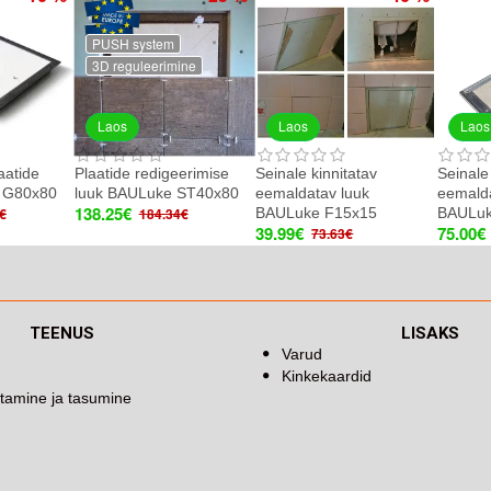
PUSH system
3D reguleerimine
Laos
Laos
Laos
aatide
Plaatide redigeerimise
Seinale kinnitatav
Seinale
 G80x80
luuk BAULuke ST40x80
eemaldatav luuk
eemalda
138.25€
BAULuke F15x15
BAULuk
€
184.34€
39.99€
75.00€
73.63€
TEENUS
LISAKS
Varud
Kinkekaardid
tamine ja tasumine