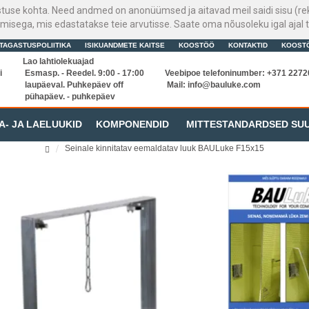
stuse kohta. Need andmed on anonüümsed ja aitavad meil saidi sisu (rek
sega, mis edastatakse teie arvutisse. Saate oma nõusoleku igal ajal t
TAGASTUSPOLIITIKA
ISIKUANDMETE KAITSE
KOOSTÖÖ
KONTAKTID
KOOST
Lao lahtiolekuajad
i
Esmasp. - Reedel. 9:00 - 17:00
Veebipoe telefoninumber: +371 227
laupäeval. Puhkepäev off
Mail:
info@bauluke.com
pühapäev. - puhkepäev
A- JA LAELUUKID
KOMPONENDID
MITTESTANDARDSED SU
Seinale kinnitatav eemaldatav luuk BAULuke F15x15