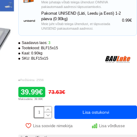
Meie juhataja võtab teiega ühendust OMNIVA
pakiautomaadi aadressi täpsustamiseks.
Pakomat UNISEND (Läti, Leedu ja Eesti) 1-2
päeva (0.90kg)
0.99€
Meie juht võtab teiega ühendust, et täpsustada
UNISEND pakiautomaadi aadressi.
Saadavus laos:
3
Tootekood:
BLF15x15
Kaal:
0.90kg
SKU:
BLF15x15
Peržiūrėta: 2556
39.99€
73.63€
Maksudeta: 39.99€
Lisa ostukorvi
Lisa soovide nimekirja
Lisa võrdlusse