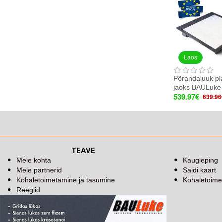
Laos
Põrandaluuk pl
jaoks BAULuke
539.97€
639.96
TEAVE
Meie kohta
Kaugleping
Meie partnerid
Saidi kaart
Kohaletoimetamine ja tasumine
Kohaletoime
Reeglid