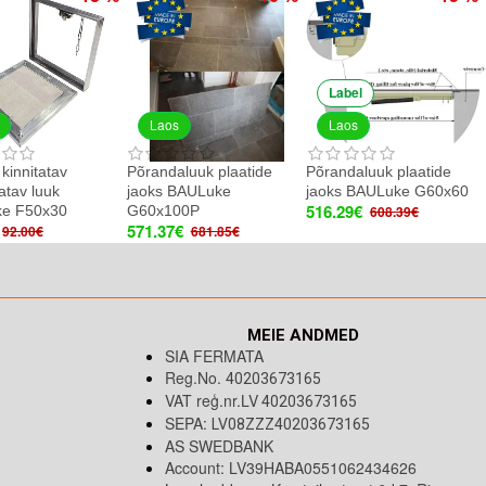
Label
Laos
Laos
 kinnitatav
Põrandaluuk plaatide
Põrandaluuk plaatide
tav luuk
jaoks BAULuke
jaoks BAULuke G60x60
516.29€
e F50x30
G60x100P
608.39€
571.37€
92.00€
681.85€
MEIE ANDMED
SIA FERMATA
Reg.No.
40203673165
VAT reģ.nr.LV
40203673165
SEPA:
LV08ZZZ40203673165
AS SWEDBANK
Account: LV39HABA0551062434626