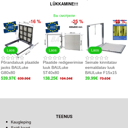
LÜKKAMINE!!!
Вы смотрели
-16 %
-25 %
-46 %
Laos
Laos
Laos
Põrandaluuk plaatide
Plaatide redigeerimise
Seinale kinnitatav
jaoks BAULuke
luuk BAULuke
eemaldatav luuk
G80x80
ST40x80
BAULuke F15x15
539.97€
138.25€
39.99€
639.96€
184.34€
73.63€
TEENUS
Kaugleping
Saidi kaart