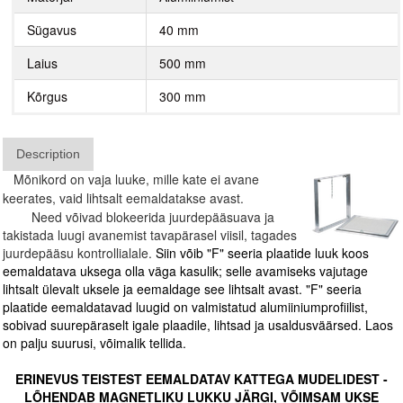
Sügavus
40 mm
Laius
500 mm
Kõrgus
300 mm
Description
Mõnikord on vaja luuke, mille kate ei avane
keerates, vaid lihtsalt eemaldatakse avast.
Need võivad blokeerida juurdepääsuava ja
takistada luugi avanemist tavapärasel viisil, tagades
juurdepääsu kontrollialale.
Siin võib "F" seeria plaatide luuk koos
eemaldatava uksega olla väga kasulik; selle avamiseks vajutage
lihtsalt ülevalt uksele ja eemaldage see lihtsalt avast. "F" seeria
plaatide eemaldatavad luugid on valmistatud alumiiniumprofiilist,
sobivad suurepäraselt igale plaadile, lihtsad ja usaldusväärsed. Laos
on palju suurusi, võimalik tellida.
ERINEVUS TEISTEST EEMALDATAV KATTEGA MUDELIDEST -
LÕHENDAB MAGNETLIKU LUKKU JÄRGI, VÕIMSAM UKSE