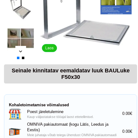
Laos
Seinale kinnitatav eemaldatav luuk BAULuke
F50x30
Kohaletoimetamise võimalused
Poest järeletulemine
0.00€
Kaup väljastatakse tööajal laost ettetellimisel.
OMNIVA pakiautomaat (kogu Lätis, Leedus ja
Eestis)
0.00€
Meie juhataja võtab teiega ühendust OMNIVA pakiautomaadi