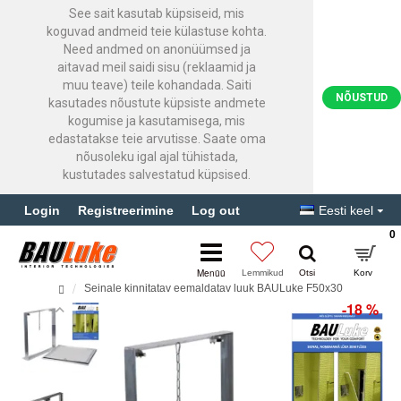
See sait kasutab küpsiseid, mis
koguvad andmeid teie külastuse kohta.
Need andmed on anonüümsed ja
aitavad meil saidi sisu (reklaamid ja
muu teave) teile kohandada. Saiti
NÕUSTUD
kasutades nõustute küpsiste andmete
kogumise ja kasutamisega, mis
edastatakse teie arvutisse. Saate oma
nõusoleku igal ajal tühistada,
kustutades salvestatud küpsised.
Login
Registreerimine
Log out
Eesti keel
0
Seinale kinnitatav eemaldatav luuk BAULuke F50x30
-18 %