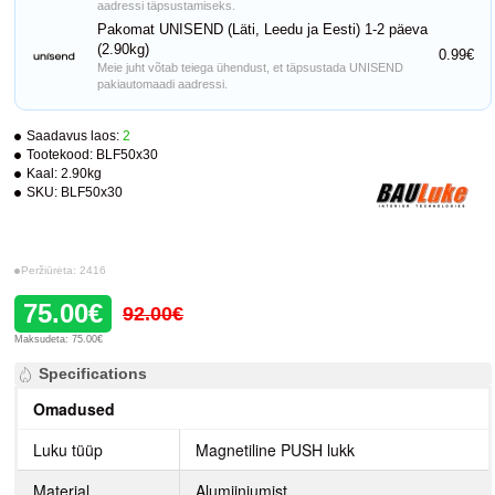
aadressi täpsustamiseks.
Pakomat UNISEND (Läti, Leedu ja Eesti) 1-2 päeva
(2.90kg)
0.99€
Meie juht võtab teiega ühendust, et täpsustada UNISEND
pakiautomaadi aadressi.
Saadavus laos:
2
Tootekood:
BLF50x30
Kaal:
2.90kg
SKU:
BLF50x30
Peržiūrėta: 2416
75.00€
92.00€
Maksudeta: 75.00€
Specifications
Omadused
Luku tüüp
Magnetiline PUSH lukk
Materjal
Alumiiniumist