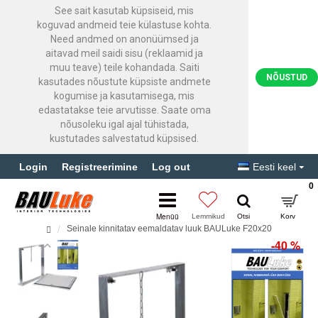
See sait kasutab küpsiseid, mis
koguvad andmeid teie külastuse kohta.
Need andmed on anonüümsed ja
aitavad meil saidi sisu (reklaamid ja
muu teave) teile kohandada. Saiti
NÕUSTUD
kasutades nõustute küpsiste andmete
kogumise ja kasutamisega, mis
edastatakse teie arvutisse. Saate oma
nõusoleku igal ajal tühistada,
kustutades salvestatud küpsised.
Login
Registreerimine
Log out
Eesti keel
0
Seinale kinnitatav eemaldatav luuk BAULuke F20x20
-40 %