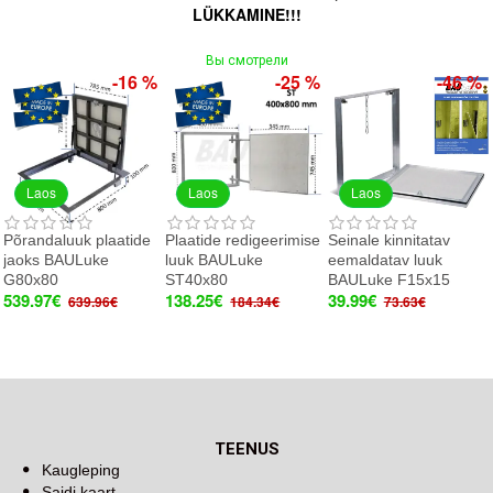
LÜKKAMINE!!!
Вы смотрели
-16 %
-25 %
-46 %
Laos
Laos
Laos
Põrandaluuk plaatide
Plaatide redigeerimise
Seinale kinnitatav
jaoks BAULuke
luuk BAULuke
eemaldatav luuk
G80x80
ST40x80
BAULuke F15x15
539.97€
138.25€
39.99€
639.96€
184.34€
73.63€
TEENUS
Kaugleping
Saidi kaart