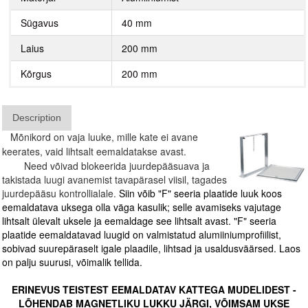
Sügavus
40 mm
Laius
200 mm
Kõrgus
200 mm
Description
Mõnikord on vaja luuke, mille kate ei avane
keerates, vaid lihtsalt eemaldatakse avast.
Need võivad blokeerida juurdepääsuava ja
takistada luugi avanemist tavapärasel viisil, tagades
juurdepääsu kontrollialale.
Siin võib "F" seeria plaatide luuk koos
eemaldatava uksega olla väga kasulik; selle avamiseks vajutage
lihtsalt ülevalt uksele ja eemaldage see lihtsalt avast. "F" seeria
plaatide eemaldatavad luugid on valmistatud alumiiniumprofiilist,
sobivad suurepäraselt igale plaadile, lihtsad ja usaldusväärsed. Laos
on palju suurusi, võimalik tellida.
ERINEVUS TEISTEST EEMALDATAV KATTEGA MUDELIDEST -
LÕHENDAB MAGNETLIKU LUKKU JÄRGI, VÕIMSAM UKSE