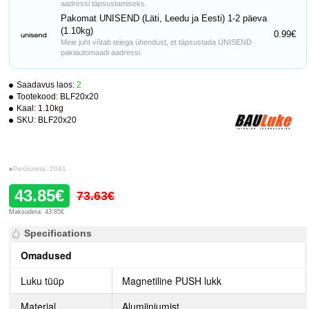
aadressi täpsustamiseks.
Pakomat UNISEND (Läti, Leedu ja Eesti) 1-2 päeva
(1.10kg)
0.99€
Meie juht võtab teiega ühendust, et täpsustada UNISEND
pakiautomaadi aadressi.
Saadavus laos:
2
Tootekood:
BLF20x20
Kaal:
1.10kg
SKU:
BLF20x20
Peržiūrėta: 2041
43.85€
73.63€
Maksudeta: 43.85€
Specifications
Omadused
Luku tüüp
Magnetiline PUSH lukk
Materjal
Alumiiniumist