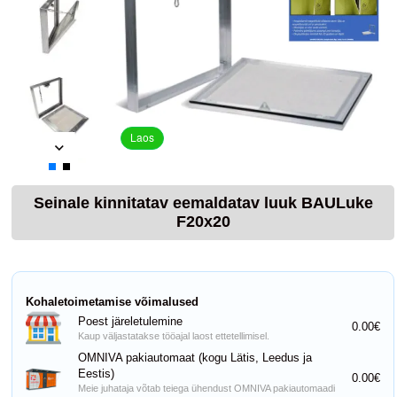
Laos
Seinale kinnitatav eemaldatav luuk BAULuke
F20x20
Kohaletoimetamise võimalused
Poest järeletulemine
0.00€
Kaup väljastatakse tööajal laost ettetellimisel.
OMNIVA pakiautomaat (kogu Lätis, Leedus ja
Eestis)
0.00€
Meie juhataja võtab teiega ühendust OMNIVA pakiautomaadi