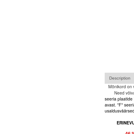
Description
Mõnikord on v
Need võivad bl
seeria plaatide
avast. "F" seer
usaldusväärsed.
ERINEV
-18 %
-16 %
-15 %