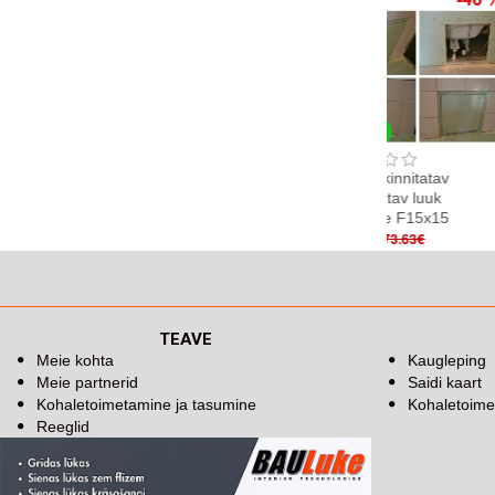
Label
Laos
Laos
kinnitatav
Põrandaluuk plaatide
Põrandaluuk plaatide
tav luuk
jaoks BAULuke
jaoks BAULuke G60x60
516.29€
e F50x30
G60x100P
608.39€
571.37€
92.00€
681.85€
TEAVE
Meie kohta
Kaugleping
Meie partnerid
Saidi kaart
Kohaletoimetamine ja tasumine
Kohaletoime
Reeglid