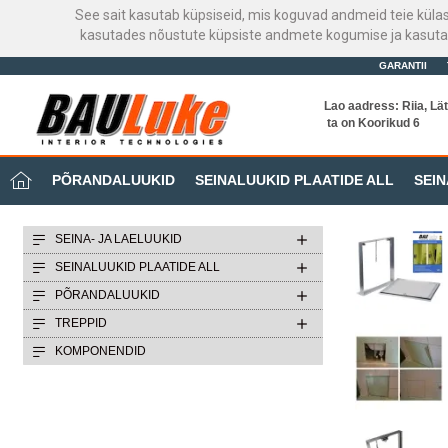
See sait kasutab küpsiseid, mis koguvad andmeid teie küla
kasutades nõustute küpsiste andmete kogumise ja kasutami
GARANTII
Lao aadress: Riia, Lät
ta on Koorikud 6
PÕRANDALUUKID
SEINALUUKID PLAATIDE ALL
SEIN
SEINA- JA LAELUUKID
SEINALUUKID PLAATIDE ALL
PÕRANDALUUKID
TREPPID
KOMPONENDID