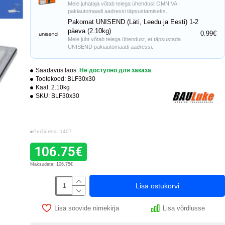
Meie juhataja võtab teiega ühendust OMNIVA
pakiautomaadi aadressi täpsustamiseks.
Pakomat UNISEND (Läti, Leedu ja Eesti) 1-2
päeva (2.10kg)
0.99€
Meie juht võtab teiega ühendust, et täpsustada
UNISEND pakiautomaadi aadressi.
Saadavus laos:
Не доступно для заказа
Tootekood:
BLF30x30
Kaal:
2.10kg
SKU:
BLF30x30
Peržiūrėta: 1407
106.75€
Maksudeta: 106.75€
Lisa ostukorvi
Lisa soovide nimekirja
Lisa võrdlusse