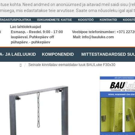
stuse kohta. Need andmed on anonüümsed ja aitavad meil saidi sisu (rek
sega, mis edastatakse teie arvutisse. Saate oma nõusoleku igal ajal t
TAGASTUSPOLIITIKA
ISIKUANDMETE KAITSE
KOOSTÖÖ
KONTAKTID
KOOST
Lao lahtiolekuajad
i
Esmasp. - Reedel. 9:00 - 17:00
Veebipoe telefoninumber: +371 227
laupäeval. Puhkepäev off
Mail:
info@bauluke.com
pühapäev. - puhkepäev
A- JA LAELUUKID
KOMPONENDID
MITTESTANDARDSED SU
Seinale kinnitatav eemaldatav luuk BAULuke F30x30