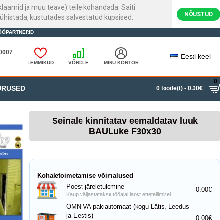
laamid ja muu teave) teile kohandada. Saiti
NÕUSTUD
ühistada, kustutades salvestatud küpsised.
ÖÖPARTNERID
20007
Eesti keel
LEMMIKUD
VÕRDLE
MINU KONTOR
0
URUSED
0 toode(t) - 0.00€
Seinale kinnitatav eemaldatav luuk
BAULuke F30x30
Kohaletoimetamise võimalused
Poest järeletulemine
0.00€
Kaup väljastatakse tööajal laost ettetellimisel.
OMNIVA pakiautomaat (kogu Lätis, Leedus
ja Eestis)
0.00€