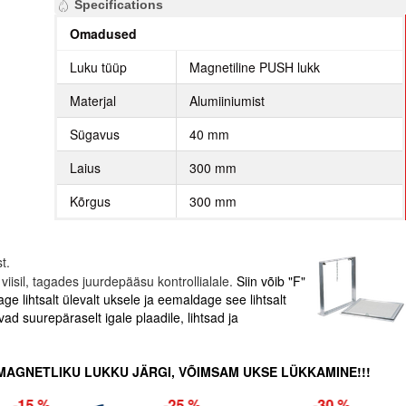
Specifications
Omadused
Luku tüüp
Magnetiline PUSH lukk
Materjal
Alumiiniumist
Sügavus
40 mm
Laius
300 mm
Kõrgus
300 mm
st.
sil, tagades juurdepääsu kontrollialale.
Siin võib "F"
e lihtsalt ülevalt uksele ja eemaldage see lihtsalt
ad suurepäraselt igale plaadile, lihtsad ja
MAGNETLIKU LUKKU JÄRGI, VÕIMSAM UKSE LÜKKAMINE!!!
-29 %
-34 %
-34 %