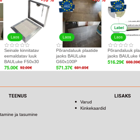
PUSH system
Laos
Laos
Laos
Plaatide redigeerimise
Põrandaluugi avamise
Seinale kinnitatav
luuk BAULuke ST20x80
võti
eemaldatav luuk
102.41€
6.99€
BAULuke F40x40
136.55€
9.99€
74.99€
104.91€
TEENUS
LISAKS
Varud
Kinkekaardid
tamine ja tasumine