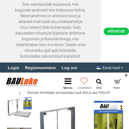
See sait kasutab küpsiseid, mis
koguvad andmeid teie külastuse kohta.
Need andmed on anonüümsed ja
aitavad meil saidi sisu (reklaamid ja
muu teave) teile kohandada. Saiti
NÕUSTUD
kasutades nõustute küpsiste andmete
kogumise ja kasutamisega, mis
edastatakse teie arvutisse. Saate oma
nõusoleku igal ajal tühistada,
kustutades salvestatud küpsised.
Login
Registreerimine
Log out
Eesti keel
0
Seinale kinnitatav eemaldatav luuk BAULuke F40x25