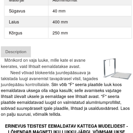
Sügavus
40 mm
Laius
400 mm
Kõrgus
250 mm
Description
Mõnikord on vaja luuke, mille kate ei avane
keerates, vaid lihtsalt eemaldatakse avast.
Need võivad blokeerida juurdepääsuava ja
takistada luugi avanemist tavapärasel viisil, tagades
juurdepääsu kontrollialale.
Siin võib "F" seeria plaatide luuk koos
eemaldatava uksega olla väga kasulik; selle avamiseks vajutage
lihtsalt ülevalt uksele ja eemaldage see lihtsalt avast. "F" seeria
plaatide eemaldatavad luugid on valmistatud alumiiniumprofiilist,
sobivad suurepäraselt igale plaadile, lihtsad ja usaldusväärsed. Laos
on palju suurusi, võimalik tellida.
ERINEVUS TEISTEST EEMALDATAV KATTEGA MUDELIDEST -
LÕHENDAB MAGNETLIKU LUKKU JÄRGI, VÕIMSAM UKSE