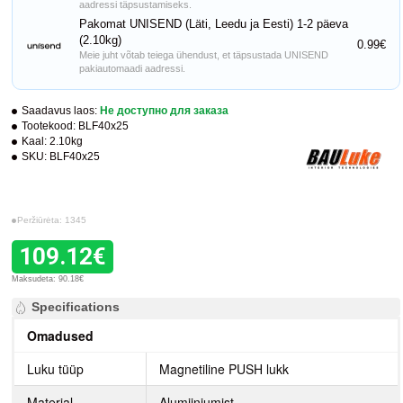
aadressi täpsustamiseks.
Pakomat UNISEND (Läti, Leedu ja Eesti) 1-2 päeva
(2.10kg)
0.99€
Meie juht võtab teiega ühendust, et täpsustada UNISEND
pakiautomaadi aadressi.
Saadavus laos:
Не доступно для заказа
Tootekood:
BLF40x25
Kaal:
2.10kg
SKU:
BLF40x25
Peržiūrėta: 1345
109.12€
Maksudeta: 90.18€
Specifications
Omadused
Luku tüüp
Magnetiline PUSH lukk
Materjal
Alumiiniumist