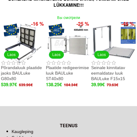
LÜKKAMINE!!!
Вы смотрели
-16 %
-25 %
-46 %
Laos
Laos
Laos
Põrandaluuk plaatide
Plaatide redigeerimise
Seinale kinnitatav
jaoks BAULuke
luuk BAULuke
eemaldatav luuk
G80x80
ST40x80
BAULuke F15x15
539.97€
138.25€
39.99€
639.96€
184.34€
73.63€
TEENUS
Kaugleping