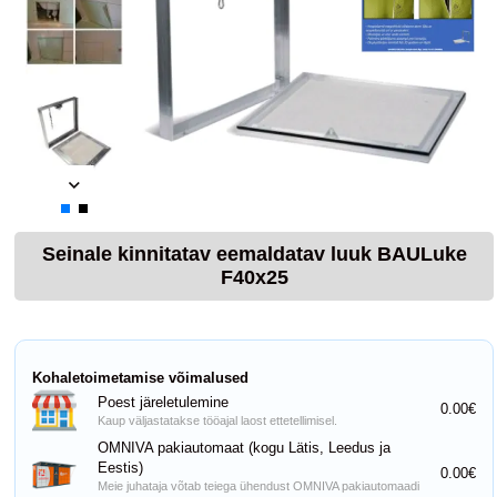
Seinale kinnitatav eemaldatav luuk BAULuke
F40x25
Kohaletoimetamise võimalused
Poest järeletulemine
0.00€
Kaup väljastatakse tööajal laost ettetellimisel.
OMNIVA pakiautomaat (kogu Lätis, Leedus ja
Eestis)
0.00€
Meie juhataja võtab teiega ühendust OMNIVA pakiautomaadi