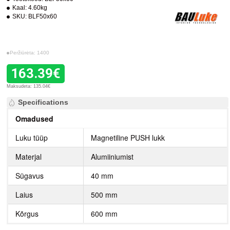
Kaal:
4.60kg
SKU:
BLF50x60
Peržiūrėta: 1400
163.39€
Maksudeta: 135.04€
Specifications
Omadused
Luku tüüp
Magnetiline PUSH lukk
Materjal
Alumiiniumist
Sügavus
40 mm
Laius
500 mm
Kõrgus
600 mm