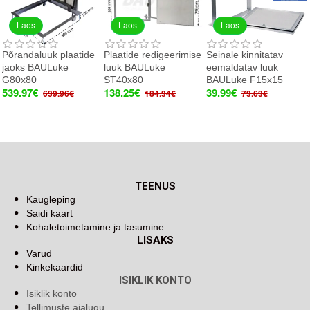
Laos
Laos
Laos
Põrandaluuk plaatide
Plaatide redigeerimise
Seinale kinnitatav
jaoks BAULuke
luuk BAULuke
eemaldatav luuk
G80x80
ST40x80
BAULuke F15x15
539.97€
138.25€
39.99€
639.96€
184.34€
73.63€
TEENUS
Kaugleping
Saidi kaart
Kohaletoimetamine ja tasumine
LISAKS
Varud
Kinkekaardid
ISIKLIK KONTO
Isiklik konto
Tellimuste ajalugu