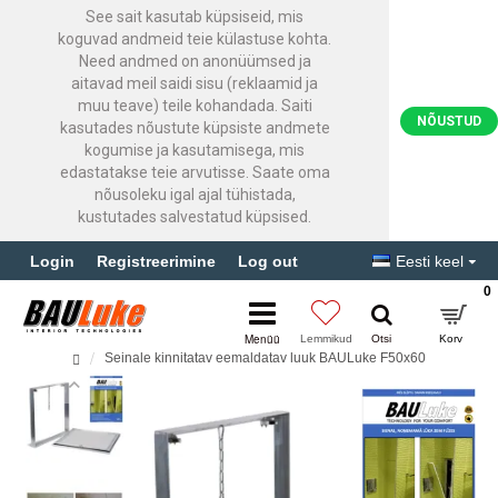
See sait kasutab küpsiseid, mis
koguvad andmeid teie külastuse kohta.
Need andmed on anonüümsed ja
aitavad meil saidi sisu (reklaamid ja
muu teave) teile kohandada. Saiti
NÕUSTUD
kasutades nõustute küpsiste andmete
kogumise ja kasutamisega, mis
edastatakse teie arvutisse. Saate oma
nõusoleku igal ajal tühistada,
kustutades salvestatud küpsised.
Login
Registreerimine
Log out
Eesti keel
0
Seinale kinnitatav eemaldatav luuk BAULuke F50x60