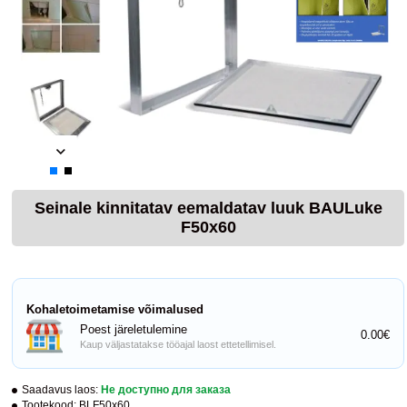
Seinale kinnitatav eemaldatav luuk BAULuke
F50x60
Kohaletoimetamise võimalused
Poest järeletulemine
0.00€
Kaup väljastatakse tööajal laost ettetellimisel.
Saadavus laos:
Не доступно для заказа
Tootekood:
BLF50x60