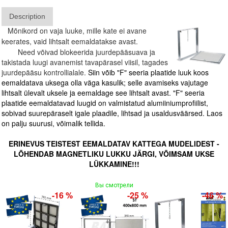
Description
Mõnikord on vaja luuke, mille kate ei avane
keerates, vaid lihtsalt eemaldatakse avast.
Need võivad blokeerida juurdepääsuava ja
takistada luugi avanemist tavapärasel viisil, tagades
juurdepääsu kontrollialale.
Siin võib "F" seeria plaatide luuk koos
eemaldatava uksega olla väga kasulik; selle avamiseks vajutage
lihtsalt ülevalt uksele ja eemaldage see lihtsalt avast. "F" seeria
plaatide eemaldatavad luugid on valmistatud alumiiniumprofiilist,
sobivad suurepäraselt igale plaadile, lihtsad ja usaldusväärsed. Laos
on palju suurusi, võimalik tellida.
ERINEVUS TEISTEST EEMALDATAV KATTEGA MUDELIDEST -
LÕHENDAB MAGNETLIKU LUKKU JÄRGI, VÕIMSAM UKSE
LÜKKAMINE!!!
Вы смотрели
-16 %
-25 %
-46 %