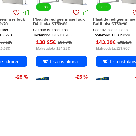
Laos
Laos
geerimise luuk
Plaatide redigeerimise luuk
Plaatide redigeerimise
0x70
BAULuke ST50x80
BAULuke ST50x90
Laos
Saadavus laos:
Laos
Saadavus laos:
Laos
T50x70
Tootekood:
BLST50x80
Tootekood:
BLST50x90
138.25€
143.39€
177.52€
184.34€
191.18€
10.03€
Maksudeta:114.26€
Maksudeta:118.50€
 ostukorvi
Lisa ostukorvi
Lisa ostukorv
-25 %
-25 %
m
PUSH system
PUSH system
mine
3D reguleerimine
3D reguleerimine
Laos
Laos
geerimise luuk
Plaatide redigeerimise luuk
Plaatide redigeerimise