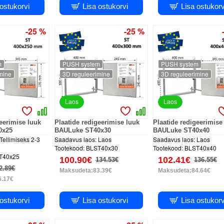
 ostukorvi
Lisa ostukorvi
Lisa ostukorv
-25 %
-25 %
m
PUSH system
PUSH system
mine
3D reguleerimine
3D reguleerimine
Laos
Laos
geerimise luuk
Plaatide redigeerimise luuk
Plaatide redigeerimise
0x25
BAULuke ST40x30
BAULuke ST40x40
Tellimiseks 2-3
Saadavus laos:
Laos
Saadavus laos:
Laos
Tootekood:
BLST40x30
Tootekood:
BLST40x40
T40x25
100.90€
102.41€
134.53€
136.55€
2.89€
Maksudeta:83.39€
Maksudeta:84.64€
6.17€
 ostukorvi
Lisa ostukorvi
Lisa ostukorv