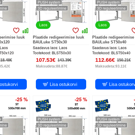
m
PUSH system
PUSH system
mine
3D reguleerimine
3D reguleerimine
Laos
Laos
geerimise luuk
Plaatide redigeerimise luuk
Plaatide redigeerimise
0x120
BAULuke ST50x30
BAULuke ST50x40
Laos
Saadavus laos:
Laos
Saadavus laos:
Laos
T50x120
Tootekood:
BLST50x30
Tootekood:
BLST50x40
107.53€
112.66€
218.48€
143.39€
150.21€
35.42€
Maksudeta:88.87€
Maksudeta:93.11€
 ostukorvi
Lisa ostukorvi
Lisa ostukorv
-25 %
-25 %
m
PUSH system
PUSH system
mine
3D reguleerimine
3D reguleerimine