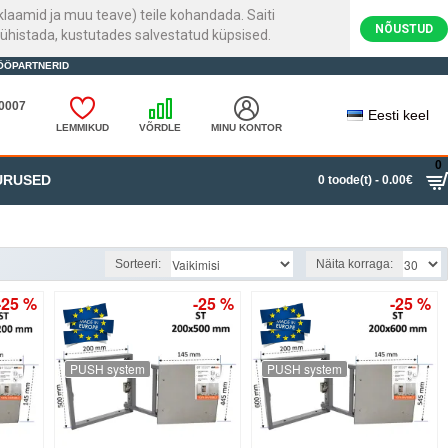
laamid ja muu teave) teile kohandada. Saiti
NÕUSTUD
ühistada, kustutades salvestatud küpsised.
ÖÖPARTNERID
20007
Eesti keel
LEMMIKUD
VÕRDLE
MINU KONTOR
0
URUSED
0 toode(t) - 0.00€
Sorteeri:
Näita korraga:
-25 %
-25 %
-25 %
PUSH system
PUSH system