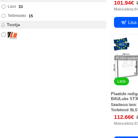
101.94€
Laos
33
Maksudeta:8
Tellimiseks
15
Lisa
Tootja
PUSH syste
Laos
Plaatide redi
BAULuke ST3
Saadavus laos:
Tootekood:
BLS
112.66€
Maksudeta:93