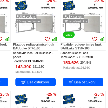
-25 %
-25 %
-25 %
PUSH system
PUSH system
3D reguleerimine
3D reguleerimine
Laos
 luuk
Plaatide redigeerimise luuk
Plaatide redigeerimise luuk
BAULuke ST40x90
BAULuke ST50x100
Saadavus laos:
Tellimiseks 2-3
Saadavus laos:
Laos
päeva
Tootekood:
BLST50x100
Tootekood:
BLST40x90
153.62€
204.84€
143.39€
191.18€
Maksudeta:126.96€
Maksudeta:118.50€
i
Lisa ostukorvi
Lisa ostukorvi
-25 %
-25 %
-25 %