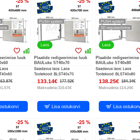
-25 %
-25 %
m
PUSH system
PUSH system
mine
3D reguleerimine
Laos
Laos
geerimise luuk
Plaatide redigeerimise luuk
Plaatide redigeerimise
0x60
BAULuke ST40x70
BAULuke ST40x80
Laos
Saadavus laos:
Laos
Saadavus laos:
Laos
T40x60
Tootekood:
BLST40x70
Tootekood:
BLST40x80
133.14€
138.25€
163.87€
177.52€
184.34€
01.57€
Maksudeta:110.03€
Maksudeta:114.26€
 ostukorvi
Lisa ostukorvi
Lisa ostukorv
-25 %
-25 %