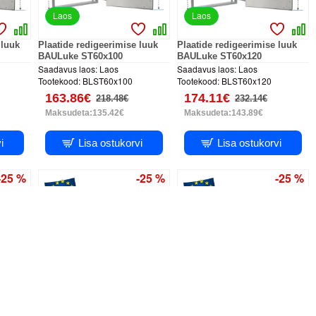
Laos
Laos
 luuk
Plaatide redigeerimise luuk
Plaatide redigeerimise luuk
BAULuke ST60x100
BAULuke ST60x120
Saadavus laos:
Laos
Saadavus laos:
Laos
Tootekood:
BLST60x100
Tootekood:
BLST60x120
163.86€
174.11€
218.48€
232.14€
Maksudeta:135.42€
Maksudeta:143.89€
i
Lisa ostukorvi
Lisa ostukorvi
-25 %
-25 %
-25 %
PUSH system
PUSH system
3D reguleerimine
3D reguleerimine
Label
Laos
 luuk
Plaatide redigeerimise luuk
Plaatide redigeerimise luuk