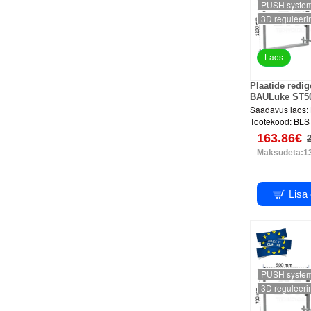
PUSH syste
3D reguleeri
Laos
Plaatide redi
BAULuke ST5
Saadavus laos:
Tootekood:
BLS
163.86€
Maksudeta:1
Lisa
PUSH syste
3D reguleeri