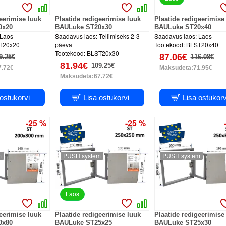
geerimise luuk
Plaatide redigeerimise luuk
Plaatide redigeerimise
0x20
BAULuke ST20x30
BAULuke ST20x40
Laos
Saadavus laos:
Tellimiseks 2-3
Saadavus laos:
Laos
T20x20
päeva
Tootekood:
BLST20x40
Tootekood:
BLST20x30
87.06€
9.25€
116.08€
81.94€
109.25€
7.72€
Maksudeta:71.95€
Maksudeta:67.72€
 ostukorvi
Lisa ostukorvi
Lisa ostukorv
-25 %
-25 %
m
PUSH system
PUSH system
Laos
geerimise luuk
Plaatide redigeerimise luuk
Plaatide redigeerimise
0x80
BAULuke ST25x25
BAULuke ST25x30