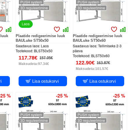
PUSH system
PUSH system
3D reguleerimine
3D reguleerimine
Laos
 luuk
Plaatide redigeerimise luuk
Plaatide redigeerimise luuk
BAULuke ST50x50
BAULuke ST50x60
Saadavus laos:
Laos
Saadavus laos:
Tellimiseks 2-3
Tootekood:
BLST50x50
päeva
Tootekood:
BLST50x60
117.78€
157.05€
122.90€
163.87€
Maksudeta:97.34€
Maksudeta:101.57€
i
Lisa ostukorvi
Lisa ostukorvi
-25 %
-25 %
-25 %
PUSH system
PUSH system
3D reguleerimine
3D reguleerimine