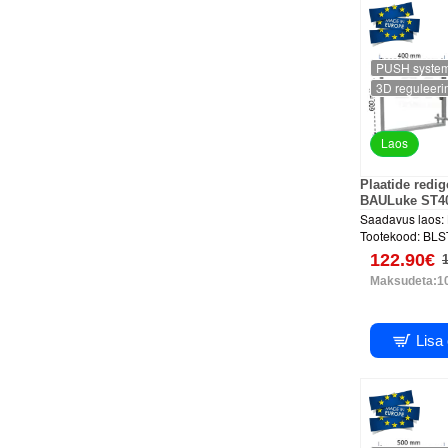
PUSH syste
3D reguleeri
Laos
Plaatide redi
BAULuke ST4
Saadavus laos:
Tootekood:
BLS
122.90€
Maksudeta:1
Lisa