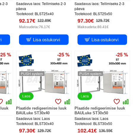
s 2-3
Saadavus laos:
Tellimiseks 2-3
Saadavus laos:
Tellimiseks 2-3
päeva
päeva
Tootekood:
BLST25x40
Tootekood:
BLST25x50
92.17€
97.30€
122.89€
129.72€
Maksudeta:76.17€
Maksudeta:80.41€
i
Lisa ostukorvi
Lisa ostukorvi
-25 %
-25 %
-25 %
PUSH system
PUSH system
Laos
Laos
 luuk
Plaatide redigeerimise luuk
Plaatide redigeerimise luuk
BAULuke ST30x40
BAULuke ST30x50
Saadavus laos:
Laos
Saadavus laos:
Laos
Tootekood:
BLST30x40
Tootekood:
BLST30x50
97.30€
102.41€
129.72€
136.55€