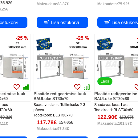
135.92€
Maksudeta:88.87€
Maksudeta:75.92€
4.25€
 ostukorvi
Lisa ostukorvi
Lisa ostukorv
-25 %
-25 %
m
PUSH system
PUSH system
Laos
geerimise luuk
Plaatide redigeerimise luuk
Plaatide redigeerimise
0x60
BAULuke ST30x70
BAULuke ST30x80
Laos
Saadavus laos:
Tellimiseks 2-3
Saadavus laos:
Laos
T30x60
päeva
Tootekood:
BLST30x80
Tootekood:
BLST30x70
122.90€
150.21€
163.87€
117.78€
157.05€
.11€
Maksudeta:101.57€
Maksudeta:97.34€