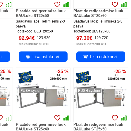
 luuk
Plaatide redigeerimise luuk
Plaatide redigeerimise luuk
BAULuke ST20x50
BAULuke ST20x60
Saadavus laos:
Tellimiseks 2-3
Saadavus laos:
Tellimiseks 2-3
päeva
päeva
Tootekood:
BLST20x50
Tootekood:
BLST20x60
92.94€
97.30€
123.92€
129.72€
Maksudeta:76.81€
Maksudeta:80.41€
i
Lisa ostukorvi
Lisa ostukorvi
-25 %
-25 %
-25 %
PUSH system
PUSH system
 luuk
Plaatide redigeerimise luuk
Plaatide redigeerimise luuk
BAULuke ST25x40
BAULuke ST25x50