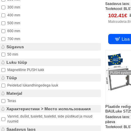
Saadavus laos:
300 mm
Tootekood:
BLS
102.41€
400 mm
Maksudeta:8
500 mm
600 mm
Lisa
700 mm
Sügavus
50 mm
Luku tüüp
Magnetiline PUSH lukk
PUSH syste
Tüüp
Peidetud lükandhingedega luuk
Materjal
Teras
Plaatide redi
Характеристики > Место использования
BAULuke ST2
Saadavus laos:
Vannid, dušid, tualetid, tualetid, side püstikud ja muud
päeva
ruumid
Tootekood:
BLS
Saadavus laos