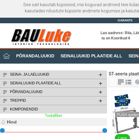
See sait kasutab küpsiseid, mis koguvad andmeid teie küla
kasutades nõustute küpsiste andmete kogumise ja kasutami
GARANTII
Lao aadress: Riia, Lät
ta on Koorikud 6
PÕRANDALUUKID
SEINALUUKID PLAATIDE ALL
SEIN
ST-seeria plaati
SEINA- JA LAELUUKID
SEINALUUKID PLAATIDE ALL
PÕRANDALUUKID
TREPPID
KOMPONENDID
PUSH syste
Tootefilter
Selge filter
Hind
Laos