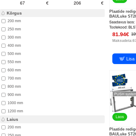
€
€
Plaatide redi
Kõrgus
BAULuke ST2
200 mm
Saadavus laos:
Tootekood:
BLS
250 mm
81.94€
10
300 mm
Maksudeta:6
400 mm
500 mm
Lisa
550 mm
600 mm
700 mm
800 mm
PUSH syste
900 mm
1000 mm
1200 mm
Laos
Laius
200 mm
Plaatide redi
BAULuke ST2
250 mm