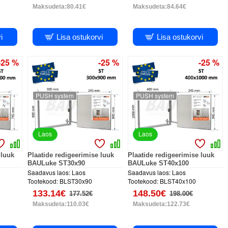
Maksudeta:80.41€
Maksudeta:84.64€
i
Lisa ostukorvi
Lisa ostukorvi
-25 %
-25 %
-25 %
PUSH system
PUSH system
Laos
Laos
 luuk
Plaatide redigeerimise luuk
Plaatide redigeerimise luuk
BAULuke ST30x90
BAULuke ST40x100
Saadavus laos:
Laos
Saadavus laos:
Laos
Tootekood:
BLST30x90
Tootekood:
BLST40x100
133.14€
148.50€
177.52€
198.00€
Maksudeta:110.03€
Maksudeta:122.73€