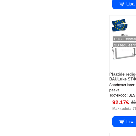
Lisa
PUSH syste
3D reguleeri
Plaatide redi
BAULuke ST4
Saadavus laos:
päeva
Tootekood:
BLS
92.17€
12
Maksudeta:7
Lisa