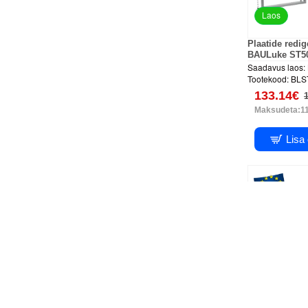
Laos
Plaatide redi
BAULuke ST5
Saadavus laos:
Tootekood:
BLS
133.14€
Maksudeta:1
Lisa
PUSH syste
3D reguleeri
Plaatide redi