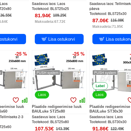
Laos
Saadavus laos:
Laos
Saadavus laos:
Tellimisek
T20x80
Tootekood:
BLST25x25
päeva
Tootekood:
BLST25x30
81.94€
136.55€
109.25€
87.06€
116.08€
4.64€
Maksudeta:67.72€
Maksudeta:71.95€
 ostukorvi
Lisa ostukorvi
Lisa ostukorv
-25 %
-25 %
m
PUSH system
PUSH system
Label
Laos
Laos
geerimise luuk
Plaatide redigeerimise luuk
Plaatide redigeerimise
5x60
BAULuke ST25x80
BAULuke ST30x30
Tellimiseks 2-3
Saadavus laos:
Laos
Saadavus laos:
Laos
Tootekood:
BLST25x80
Tootekood:
BLST30x30
T25x60
107.53€
91.86€
143.39€
122.49€