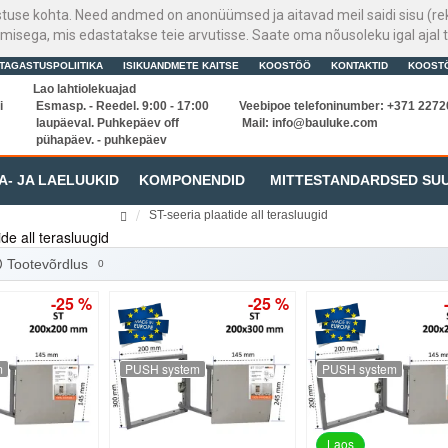
stuse kohta. Need andmed on anonüümsed ja aitavad meil saidi sisu (rek
sega, mis edastatakse teie arvutisse. Saate oma nõusoleku igal ajal t
TAGASTUSPOLIITIKA
ISIKUANDMETE KAITSE
KOOSTÖÖ
KONTAKTID
KOOST
Lao lahtiolekuajad
i
Esmasp. - Reedel. 9:00 - 17:00
Veebipoe telefoninumber: +371 227
laupäeval. Puhkepäev off
Mail:
info@bauluke.com
pühapäev. - puhkepäev
A- JA LAELUUKID
KOMPONENDID
MITTESTANDARDSED SU
ST-seeria plaatide all terasluugid
Plaatide all terasest ST-seeria
de all terasluugid
Tootevõrdlus
0
-25 %
-25 %
m
PUSH system
PUSH system
Laos