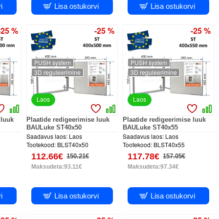
i
Lisa ostukorvi
Lisa ostukorvi
-25 %
-25 %
-25 %
PUSH system
PUSH system
3D reguleerimine
3D reguleerimine
Laos
Laos
 luuk
Plaatide redigeerimise luuk
Plaatide redigeerimise luuk
BAULuke ST40x50
BAULuke ST40x55
Saadavus laos:
Laos
Saadavus laos:
Laos
Tootekood:
BLST40x50
Tootekood:
BLST40x55
112.66€
117.78€
150.21€
157.05€
Maksudeta:93.11€
Maksudeta:97.34€
i
Lisa ostukorvi
Lisa ostukorvi